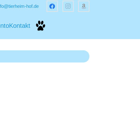
nfo@tierheim-hof.de
nto
Kontakt