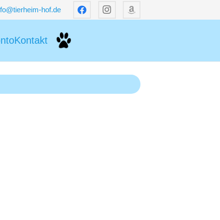
nfo@tierheim-hof.de
nto
Kontakt