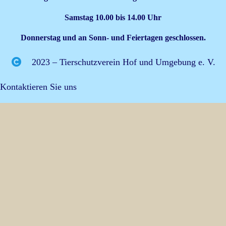
Samstag 10.00 bis 14.00 Uhr
Donnerstag und an Sonn- und Feiertagen geschlossen.
2023 – Tierschutzverein Hof und Umgebung e. V.
Kontaktieren Sie uns
info@tierheim-hof.de
+49 (0) 9281 41961
+49 (0) 9281 477206
Erlalohe 1 95028 Hof